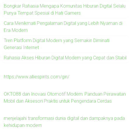
Bongkar Rahasia Mengapa Komunitas Hiburan Digital Selalu
Punya Tempat Spesial di Hati Gamers
Cara Menikmati Pengalaman Digital yang Lebih Nyaman di
Era Modern
Tren Platform Digital Modern yang Semakin Diminati
Generasi Internet
Rahasia Akses Hiburan Digital Modern yang Cepat dan Stabil
https://www.alliespirits.com/gin/
OKTO88 dan Inovasi Otomotif Modern: Panduan Perawatan
Mobil dan Aksesori Praktis untuk Pengendara Cerdas
menjelajahi transformasi dunia digital dan dampaknya pada
kehidupan modern