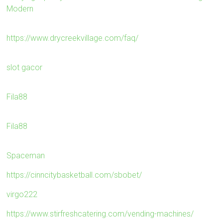
Modern
https://www.drycreekvillage.com/faq/
slot gacor
Fila88
Fila88
Spaceman
https://cinncitybasketball.com/sbobet/
virgo222
https://www.stirfreshcatering.com/vending-machines/