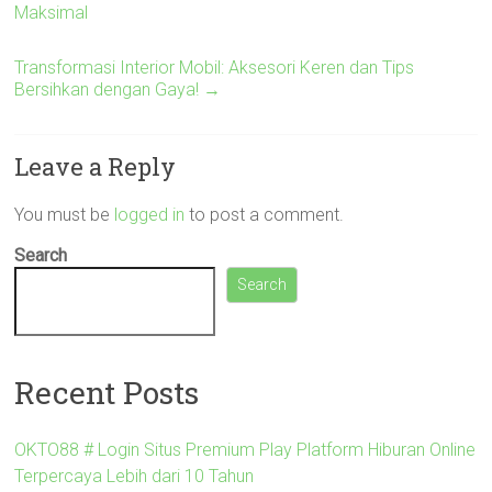
Maksimal
Transformasi Interior Mobil: Aksesori Keren dan Tips
Bersihkan dengan Gaya!
→
Leave a Reply
You must be
logged in
to post a comment.
Search
Search
Recent Posts
OKTO88 # Login Situs Premium Play Platform Hiburan Online
Terpercaya Lebih dari 10 Tahun