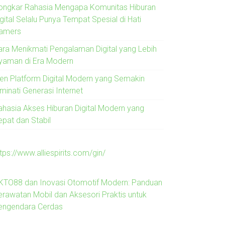
ongkar Rahasia Mengapa Komunitas Hiburan
gital Selalu Punya Tempat Spesial di Hati
amers
ara Menikmati Pengalaman Digital yang Lebih
yaman di Era Modern
ren Platform Digital Modern yang Semakin
minati Generasi Internet
ahasia Akses Hiburan Digital Modern yang
epat dan Stabil
tps://www.alliespirits.com/gin/
KTO88 dan Inovasi Otomotif Modern: Panduan
erawatan Mobil dan Aksesori Praktis untuk
engendara Cerdas