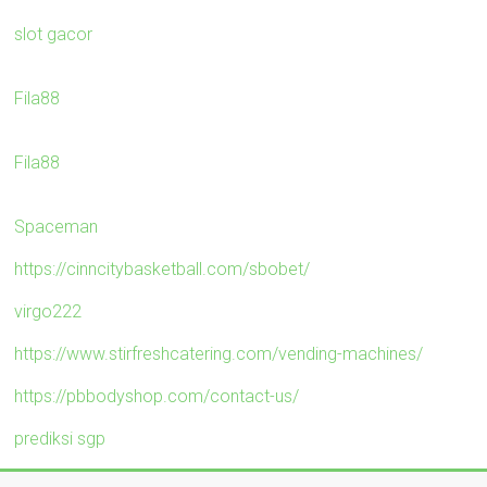
slot gacor
Fila88
Fila88
Spaceman
https://cinncitybasketball.com/sbobet/
virgo222
https://www.stirfreshcatering.com/vending-machines/
https://pbbodyshop.com/contact-us/
prediksi sgp