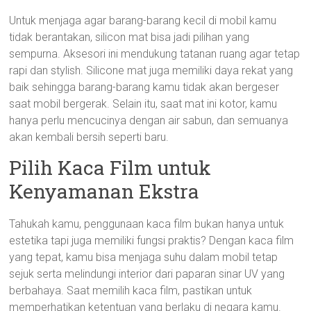
Untuk menjaga agar barang-barang kecil di mobil kamu
tidak berantakan, silicon mat bisa jadi pilihan yang
sempurna. Aksesori ini mendukung tatanan ruang agar tetap
rapi dan stylish. Silicone mat juga memiliki daya rekat yang
baik sehingga barang-barang kamu tidak akan bergeser
saat mobil bergerak. Selain itu, saat mat ini kotor, kamu
hanya perlu mencucinya dengan air sabun, dan semuanya
akan kembali bersih seperti baru.
Pilih Kaca Film untuk
Kenyamanan Ekstra
Tahukah kamu, penggunaan kaca film bukan hanya untuk
estetika tapi juga memiliki fungsi praktis? Dengan kaca film
yang tepat, kamu bisa menjaga suhu dalam mobil tetap
sejuk serta melindungi interior dari paparan sinar UV yang
berbahaya. Saat memilih kaca film, pastikan untuk
memperhatikan ketentuan yang berlaku di negara kamu.