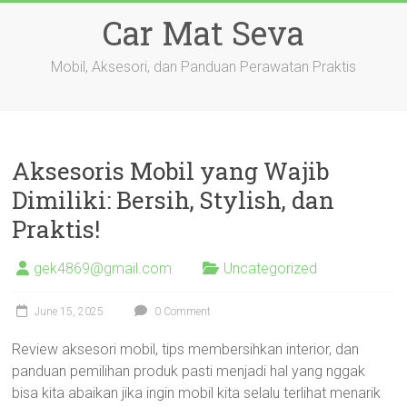
Skip
Car Mat Seva
to
content
Mobil, Aksesori, dan Panduan Perawatan Praktis
Aksesoris Mobil yang Wajib
Dimiliki: Bersih, Stylish, dan
Praktis!
gek4869@gmail.com
Uncategorized
June 15, 2025
0 Comment
Review aksesori mobil, tips membersihkan interior, dan
panduan pemilihan produk pasti menjadi hal yang nggak
bisa kita abaikan jika ingin mobil kita selalu terlihat menarik