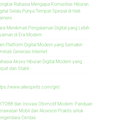
ongkar Rahasia Mengapa Komunitas Hiburan
gital Selalu Punya Tempat Spesial di Hati
amers
ara Menikmati Pengalaman Digital yang Lebih
yaman di Era Modern
ren Platform Digital Modern yang Semakin
minati Generasi Internet
ahasia Akses Hiburan Digital Modern yang
epat dan Stabil
tps://www.alliespirits.com/gin/
KTO88 dan Inovasi Otomotif Modern: Panduan
erawatan Mobil dan Aksesori Praktis untuk
engendara Cerdas