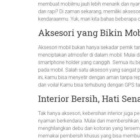
membuat mobilmu jauh lebih menarik dan nyama
dan rapi? Di zaman sekarang, memiliki akseso
kendaraanmu. Yuk, mari kita bahas beberapa 
Aksesori yang Bikin Mo
Aksesori mobil bukan hanya sekadar pernik ta
menciptakan atmosfer di dalam mobil. Mulai dari
smartphone holder yang canggih. Semua itu b
pada mobil. Salah satu aksesori yang sangat p
ini, kamu bisa menyetir dengan aman tanpa re
dan voila! Kamu bisa terhubung dengan GPS t
Interior Bersih, Hati Se
Tak hanya aksesori, kebersihan interior juga pe
nyaman berkendara. Mulai dari membersihkan 
menghilangkan debu dan kotoran yang tersembu
memakai pembersih khusus yang bisa membuatn