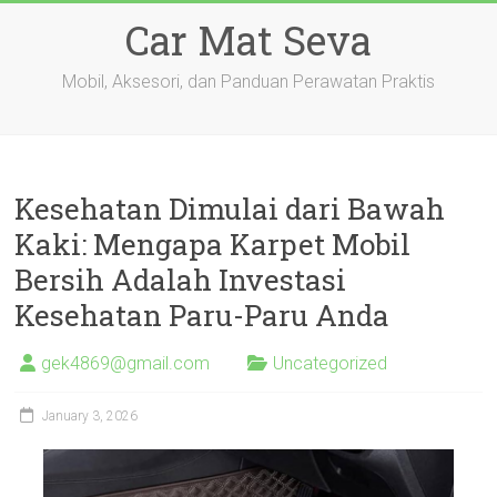
Skip
Car Mat Seva
to
content
Mobil, Aksesori, dan Panduan Perawatan Praktis
Kesehatan Dimulai dari Bawah
Kaki: Mengapa Karpet Mobil
Bersih Adalah Investasi
Kesehatan Paru-Paru Anda
gek4869@gmail.com
Uncategorized
January 3, 2026