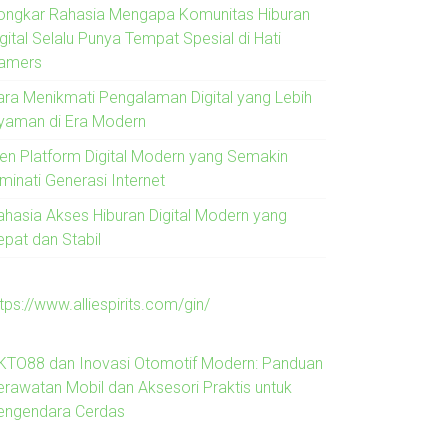
ongkar Rahasia Mengapa Komunitas Hiburan
gital Selalu Punya Tempat Spesial di Hati
amers
ara Menikmati Pengalaman Digital yang Lebih
yaman di Era Modern
ren Platform Digital Modern yang Semakin
minati Generasi Internet
ahasia Akses Hiburan Digital Modern yang
epat dan Stabil
tps://www.alliespirits.com/gin/
KTO88 dan Inovasi Otomotif Modern: Panduan
erawatan Mobil dan Aksesori Praktis untuk
engendara Cerdas