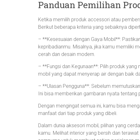
Panduan Pemilihan Pro
Ketika memilih produk accessori atau pembers
Berikut beberapa kriteria yang sebaiknya diper
– **Kesesuaian dengan Gaya Mobil**: Pastikan
kepribadianmu. Misalnya, jika kamu memiliki m
cerah dan desain modern.
– **Fungsi dan Kegunaan**: Pilih produk yang 
mobil yang dapat menyerap air dengan baik d
– **Ulasan Pengguna**: Sebelum memutuskan
Ini bisa memberikan gambaran nyata tentang 
Dengan mengingat semua ini, kamu bisa meng
manfaat dari tiap produk yang dibeli.
Dalam dunia aksesori mobil, pilihan yang ce
kamu. Melihat interior yang bersih dan terawat