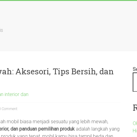
is
h: Aksesori, Tips Bersih, dan
S
 interior dan
 Comment
h mobil biasa menjadi sesuatu yang lebih mewah,
O
rior, dan panduan pemilihan produk
adalah langkah yang
H
a produk yang tepat, mobil kamu bisa tampil beda dan