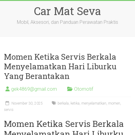
Skip
Car Mat Seva
to
content
Mobil, Aksesori, dan Panduan Perawatan Praktis
Momen Ketika Servis Berkala
Menyelamatkan Hari Liburku
Yang Berantakan
gek4869@gmail.com
Otomotif
November 30, 2025
berkala
,
ketika
,
menyelamatkan
,
momen
,
servis
Momen Ketika Servis Berkala
Menyelamatkan Hari Liburku