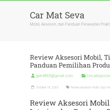
Skip
to
Car Mat Seva
content
Mobil, Aksesori, dan Panduan Perawatan Prakt
Review Aksesori Mobil, T
Panduan Pemilihan Prod
gek4869@gmail.com
Uncategoriz
October 18, 2025
Review aksesori mobil, tips m
Review Aksesori Mobi