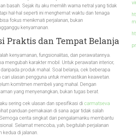
v
an basah. Sejak itu aku memilih warna netral yang tidak
tapi hal-hal seperti ini menghemat waktu dan tenaga
h
bisa fokus menikmati perjalanan, bukan
m
engganggu kenyamanan.
h
i Praktis dan Tempat Belanja
p
alah kenyamanan, fungsionalitas, dan perawatannya.
a mengubah karakter mobil. Untuk perawatan interior,
ng daripada produk mahal. Soal belanja, cek beberapa
 dan cari ulasan pengguna untuk memastikan keawetan.
belum komitmen membeli yang mahal. Dengan
galaman yang menyenangkan, bukan tugas berat.
 aku sering cek ulasan dan spesifikasi di
carmatseva
lihat panduan pemakaian di sana agar tidak salah
Semoga cerita singkat dari pengalamanku membantu
sional. Selamat mencoba, yah, begitulah perjalanan
 kedua di jalanan.