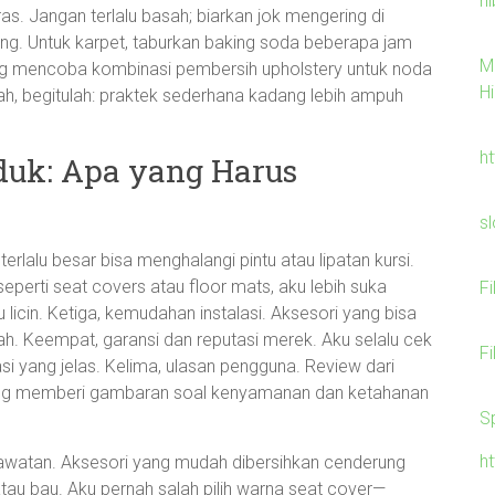
hi
ras. Jangan terlalu basah; biarkan jok mengering di
ring. Untuk karpet, taburkan baking soda beberapa jam
M
ring mencoba kombinasi pembersih upholstery untuk noda
H
. yah, begitulah: praktek sederhana kadang lebih ampuh
h
duk: Apa yang Harus
s
rlalu besar bisa menghalangi pintu atau lipatan kursi.
eperti seat covers atau floor mats, aku lebih suka
F
u licin. Ketiga, kemudahan instalasi. Aksesori yang bisa
h. Keempat, garansi dan reputasi merek. Aku selalu cek
F
si yang jelas. Kelima, ulasan pengguna. Review dari
ing memberi gambaran soal kenyamanan dan ketahanan
S
h
awatan. Aksesori yang mudah dibersihkan cenderung
atau bau. Aku pernah salah pilih warna seat cover—