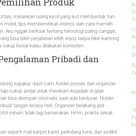
 Pemilihan Produk
B
Di
rtasi, melainkan ruang kecil yang ikut membentuk hari-
G
ori mobil, tips membersihkan interior, dan cara memilih
C
. Aku nggak berkoar tentang teknologi paling canggih,
N
ng bisa bikin perjalanan lebih enjoy tanpa bikin kantong
ya cukup besar kalau dilakukan konsisten.
T
Di
 Pengalaman Pribadi dan
R
C
 sering kupakai: dash cam, holder ponsel, dan organizer
etapi cukup andal untuk merekam kejadian di jalan.
ht
an bisa disimpan otomatis saat ada benturan. Holder
buat tangan terasa risih. Organizer belakang jadi
O
otol minum tidak lagi berserakan. Hmm, praktis sekali
P
P
ain seperti mat karpet karet, pelindung kursi, dan sedikit