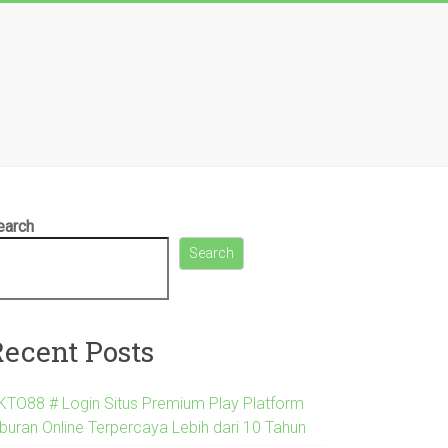
earch
Search
Recent Posts
KTO88 # Login Situs Premium Play Platform
iburan Online Terpercaya Lebih dari 10 Tahun