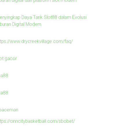
buran digital dan platform slot modern
enyingkap Daya Tarik Slot88 dalam Evolusi
iburan Digital Modern
ttps://www.drycreekvillage.com/faq/
lot gacor
ila88
ila88
paceman
ttps://cinncitybasketball.com/sbobet/