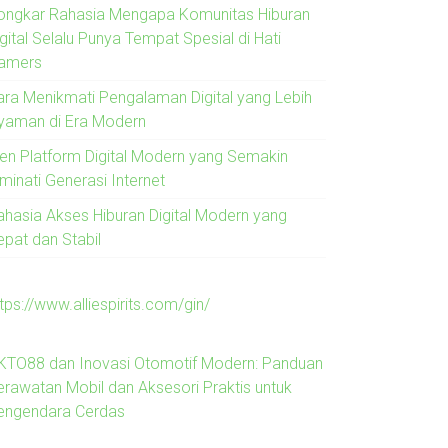
ongkar Rahasia Mengapa Komunitas Hiburan
gital Selalu Punya Tempat Spesial di Hati
amers
ara Menikmati Pengalaman Digital yang Lebih
yaman di Era Modern
ren Platform Digital Modern yang Semakin
minati Generasi Internet
ahasia Akses Hiburan Digital Modern yang
epat dan Stabil
tps://www.alliespirits.com/gin/
KTO88 dan Inovasi Otomotif Modern: Panduan
erawatan Mobil dan Aksesori Praktis untuk
engendara Cerdas