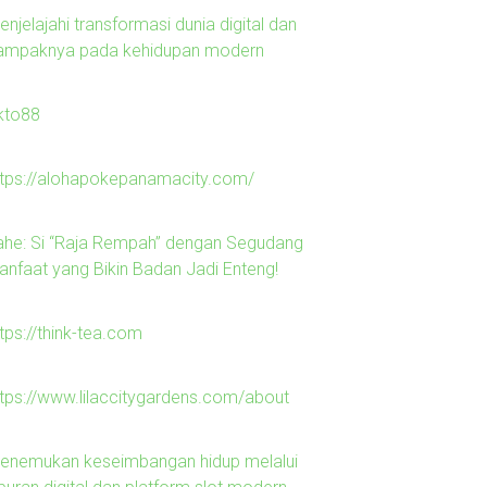
njelajahi transformasi dunia digital dan
ampaknya pada kehidupan modern
kto88
ttps://alohapokepanamacity.com/
ahe: Si “Raja Rempah” dengan Segudang
anfaat yang Bikin Badan Jadi Enteng!
tps://think-tea.com
ttps://www.lilaccitygardens.com/about
enemukan keseimbangan hidup melalui