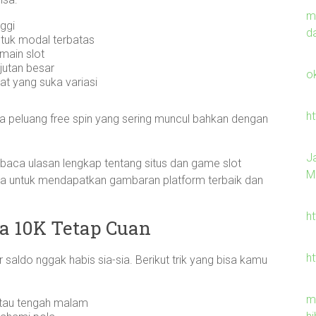
me
nggi
d
tuk modal terbatas
emain slot
jutan besar
o
t yang suka variasi
h
ya peluang free spin yang sering muncul bahkan dengan
J
baca ulasan lengkap tentang situs dan game slot
M
ulsa untuk mendapatkan gambaran platform terbaik dan
ht
sa 10K Tetap Cuan
h
r saldo nggak habis sia-sia. Berikut trik yang bisa kamu
m
atau tengah malam