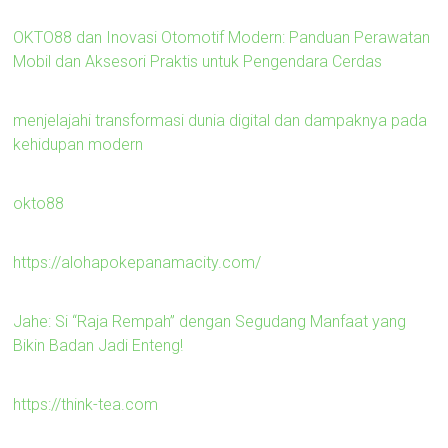
OKTO88 dan Inovasi Otomotif Modern: Panduan Perawatan
Mobil dan Aksesori Praktis untuk Pengendara Cerdas
menjelajahi transformasi dunia digital dan dampaknya pada
kehidupan modern
okto88
https://alohapokepanamacity.com/
Jahe: Si “Raja Rempah” dengan Segudang Manfaat yang
Bikin Badan Jadi Enteng!
https://think-tea.com