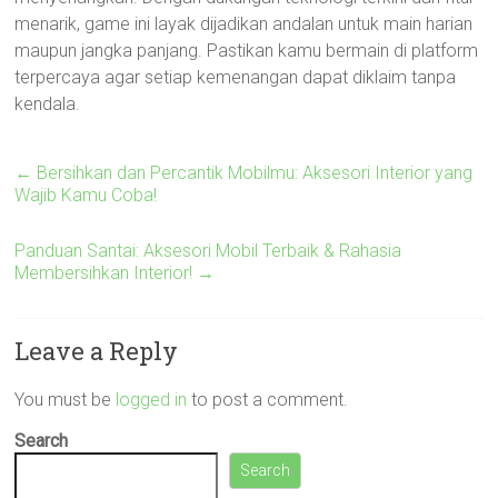
menarik, game ini layak dijadikan andalan untuk main harian
maupun jangka panjang. Pastikan kamu bermain di platform
terpercaya agar setiap kemenangan dapat diklaim tanpa
kendala.
←
Bersihkan dan Percantik Mobilmu: Aksesori Interior yang
Wajib Kamu Coba!
Panduan Santai: Aksesori Mobil Terbaik & Rahasia
Membersihkan Interior!
→
Leave a Reply
You must be
logged in
to post a comment.
Search
Search