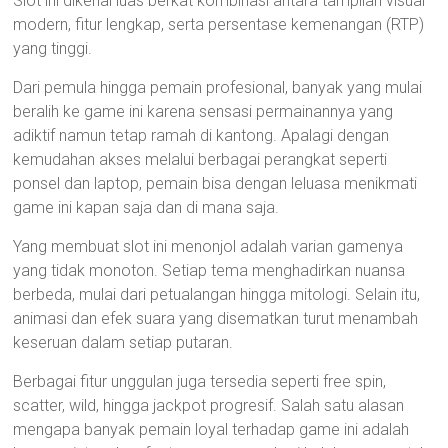
Slot ini dikenal luas berkat kombinasi antara tampilan visual
modern, fitur lengkap, serta persentase kemenangan (RTP)
yang tinggi.
Dari pemula hingga pemain profesional, banyak yang mulai
beralih ke game ini karena sensasi permainannya yang
adiktif namun tetap ramah di kantong. Apalagi dengan
kemudahan akses melalui berbagai perangkat seperti
ponsel dan laptop, pemain bisa dengan leluasa menikmati
game ini kapan saja dan di mana saja.
Yang membuat slot ini menonjol adalah varian gamenya
yang tidak monoton. Setiap tema menghadirkan nuansa
berbeda, mulai dari petualangan hingga mitologi. Selain itu,
animasi dan efek suara yang disematkan turut menambah
keseruan dalam setiap putaran.
Berbagai fitur unggulan juga tersedia seperti free spin,
scatter, wild, hingga jackpot progresif. Salah satu alasan
mengapa banyak pemain loyal terhadap game ini adalah