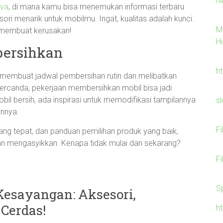
hi
va
, di mana kamu bisa menemukan informasi terbaru
i menarik untuk mobilmu. Ingat, kualitas adalah kunci.
M
u membuat kerusakan!
H
bersihkan
h
ah membuat jadwal pembersihan rutin dan melibatkan
bercanda, pekerjaan membersihkan mobil bisa jadi
l bersih, ada inspirasi untuk memodifikasi tampilannya
s
innya.
F
ang tepat, dan panduan pemilihan produk yang baik,
an mengasyikkan. Kenapa tidak mulai dari sekarang?
F
S
Kesayangan: Aksesori,
 Cerdas!
h