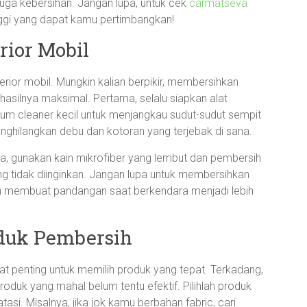
uga kebersihan. Jangan lupa, untuk cek
carmatseva
nggi yang dapat kamu pertimbangkan!
rior Mobil
rior mobil. Mungkin kalian berpikir, membersihkan
r hasilnya maksimal. Pertama, selalu siapkan alat
um cleaner kecil untuk menjangkau sudut-sudut sempit
nghilangkan debu dan kotoran yang terjebak di sana.
a, gunakan kain mikrofiber yang lembut dan pembersih
g tidak diinginkan. Jangan lupa untuk membersihkan
an membuat pandangan saat berkendara menjadi lebih
duk Pembersih
at penting untuk memilih produk yang tepat. Terkadang,
roduk yang mahal belum tentu efektif. Pilihlah produk
tasi. Misalnya, jika jok kamu berbahan fabric, cari