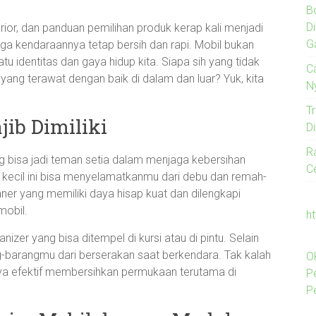
B
Di
rior, dan panduan pemilihan produk kerap kali menjadi
G
a kendaraannya tetap bersih dan rapi. Mobil bukan
atu identitas dan gaya hidup kita. Siapa sih yang tidak
C
ang terawat dengan baik di dalam dan luar? Yuk, kita
N
T
ib Dimiliki
Di
R
g bisa jadi teman setia dalam menjaga kebersihan
C
t kecil ini bisa menyelamatkanmu dari debu dan remah-
er yang memiliki daya hisap kuat dan dilengkapi
mobil.
ht
izer yang bisa ditempel di kursi atau di pintu. Selain
-barangmu dari berserakan saat berkendara. Tak kalah
O
hanya efektif membersihkan permukaan terutama di
P
P