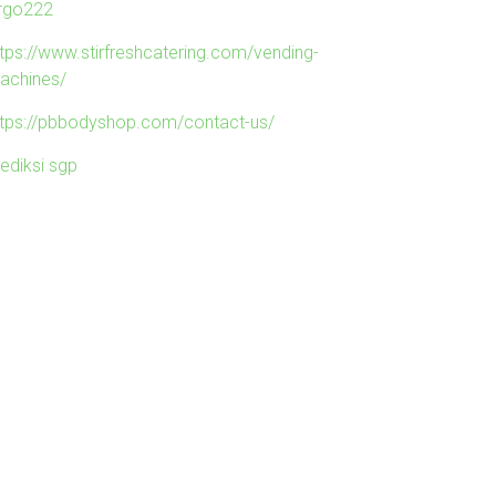
irgo222
ttps://www.stirfreshcatering.com/vending-
achines/
ttps://pbbodyshop.com/contact-us/
rediksi sgp