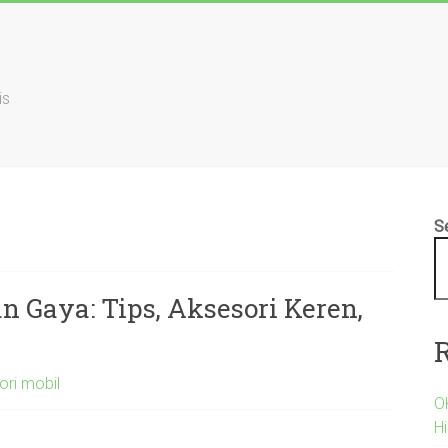
is
S
 Gaya: Tips, Aksesori Keren,
ori mobil
O
H