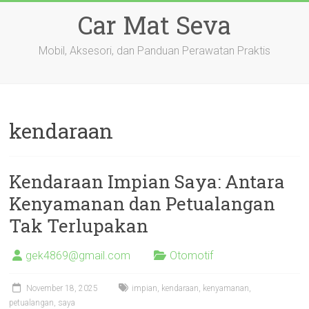
Skip
Car Mat Seva
to
content
Mobil, Aksesori, dan Panduan Perawatan Praktis
kendaraan
Kendaraan Impian Saya: Antara
Kenyamanan dan Petualangan
Tak Terlupakan
gek4869@gmail.com
Otomotif
November 18, 2025
impian
,
kendaraan
,
kenyamanan
,
petualangan
,
saya