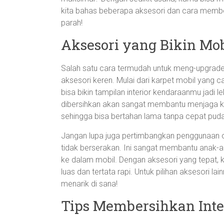
kita bahas beberapa aksesori dan cara membe
parah!
Aksesori yang Bikin Mo
Salah satu cara termudah untuk meng-upgra
aksesori keren. Mulai dari karpet mobil yang
bisa bikin tampilan interior kendaraanmu jadi 
dibersihkan akan sangat membantu menjaga kebe
sehingga bisa bertahan lama tanpa cepat puda
Jangan lupa juga pertimbangkan penggunaan or
tidak berserakan. Ini sangat membantu anak
ke dalam mobil. Dengan aksesori yang tepat, 
luas dan tertata rapi. Untuk pilihan aksesori la
menarik di sana!
Tips Membersihkan Inter