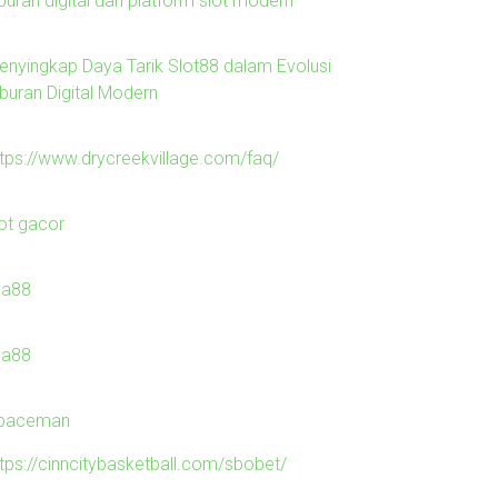
buran digital dan platform slot modern
enyingkap Daya Tarik Slot88 dalam Evolusi
iburan Digital Modern
ttps://www.drycreekvillage.com/faq/
lot gacor
ila88
ila88
paceman
ttps://cinncitybasketball.com/sbobet/