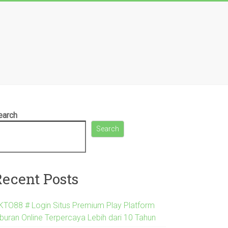
earch
Search
Recent Posts
KTO88 # Login Situs Premium Play Platform
iburan Online Terpercaya Lebih dari 10 Tahun