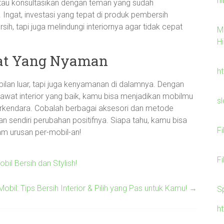
hi
 atau konsultasikan dengan teman yang sudah
ngat, investasi yang tepat di produk pembersih
h, tapi juga melindungi interiornya agar tidak cepat
M
H
at Yang Nyaman
h
lan luar, tapi juga kenyamanan di dalamnya. Dengan
rawat interior yang baik, kamu bisa menjadikan mobilmu
s
erkendara. Cobalah berbagai aksesori dan metode
n sendiri perubahan positifnya. Siapa tahu, kamu bisa
F
m urusan per-mobil-an!
F
il Bersih dan Stylish!
Mobil: Tips Bersih Interior & Pilih yang Pas untuk Kamu!
→
S
h