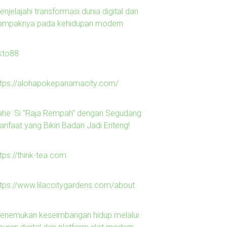
njelajahi transformasi dunia digital dan
ampaknya pada kehidupan modern
kto88
ttps://alohapokepanamacity.com/
ahe: Si “Raja Rempah” dengan Segudang
anfaat yang Bikin Badan Jadi Enteng!
tps://think-tea.com
ttps://www.lilaccitygardens.com/about
enemukan keseimbangan hidup melalui