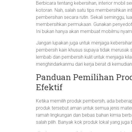
Berbicara tentang kebersihan, interior mobil 
kotoran. Nah, salah satu tips membersihkan in
pembersihan secara rutin. Sekali seminggu, l
membersihkan permukaan. Gunakan penyedot de
Ini bukan hanya akan membuat mobilmu nyaman
Jangan lupakan juga untuk menjaga kebersihan
pembersih kain khusus supaya tidak merusak se
lembab dan pembersih kulit untuk menjaga kila
menghindarkanmu dari kerja berat di kemudian 
Panduan Pemilihan Prod
Efektif
Ketika memilih produk pembersih, ada beberap
produk tersebut aman untuk semua jenis mate
ramah lingkungan dan bebas bahan kimia berb
salah pilih. Banyak kok produk lokal yang juga 